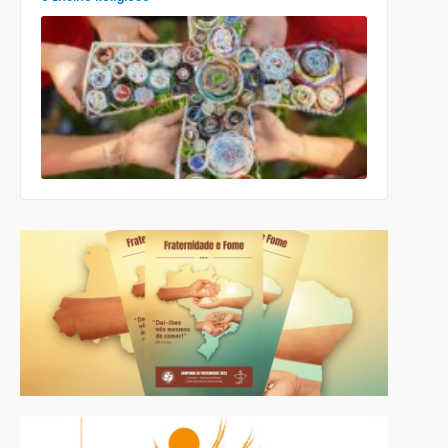
Comissão
para a
Cultura e a
Educação
da CNBB
lança
roteiro
celebrativo
ecumênico
para a
Páscoa nas
escolas