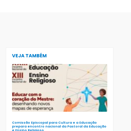
VEJA TAMBÉM
CECE lança
e-book
preparatór
para o XXIII
Encontro
Nacional d
Pastoral da
Educação
(Enape) e o
XIII Encontr
Nacional d
Ensino
Religioso
(Ener)
Comissão Episcopal para Cultura e a Educação
prepara encontro nacional da Pastoral da Educação
e Ensino Religioso