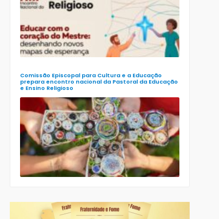
Encontro
Nacional d
Pastoral da
Educação
(Enape) e o
XIII Encontr
Nacional d
Ensino
Religioso
(Ener)
Comissão Episcopal para Cultura e a Educação
prepara encontro nacional da Pastoral da Educação
e Ensino Religioso
Comissão
para a
Cultura e a
Educação
da CNBB
lança
roteiro
celebrativo
ecumênico
para a
Páscoa nas
escolas