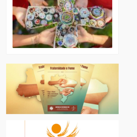
para a
Cultura e a
Educação
da CNBB
lança
roteiro
celebrativo
ecumênico
para a
Páscoa nas
escolas