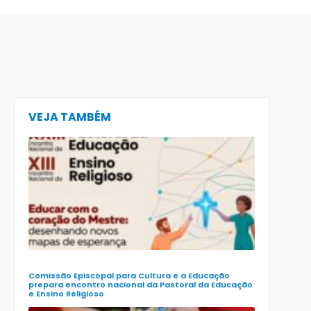
VEJA TAMBÉM
CECE lança
e-book
preparatór
para o XXIII
Encontro
Nacional d
Pastoral da
Educação
(Enape) e o
XIII Encontr
Nacional d
Ensino
Religioso
(Ener)
Comissão Episcopal para Cultura e a Educação
prepara encontro nacional da Pastoral da Educação
e Ensino Religioso
Comissão