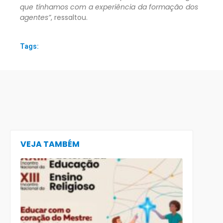
que tínhamos com a experiência da formação dos
agentes”
, ressaltou.
Tags:
VEJA TAMBÉM
CECE lança
e-book
preparatór
para o XXIII
Encontro
Nacional d
Pastoral da
Educação
(Enape) e o
XIII Encontr