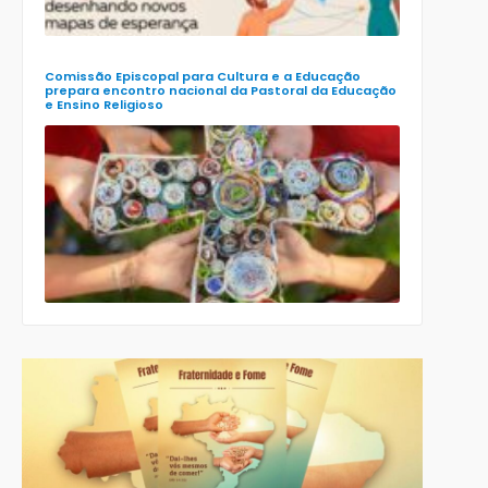
Nacional d
Ensino
Religioso
(Ener)
Comissão Episcopal para Cultura e a Educação
prepara encontro nacional da Pastoral da Educação
e Ensino Religioso
Comissão
para a
Cultura e a
Educação
da CNBB
lança
roteiro
celebrativo
ecumênico
para a
Páscoa nas
escolas