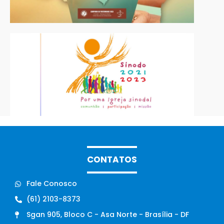
CONTATOS
Fale Conosco
(61) 2103-8373
Sgan 905, Bloco C - Asa Norte - Brasília - DF