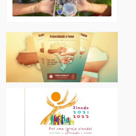
ecumênico
para a
Páscoa nas
escolas