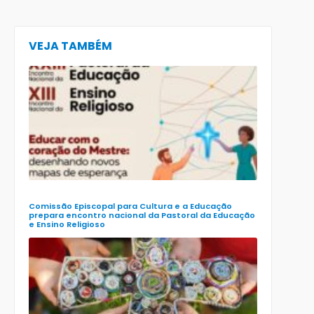
VEJA TAMBÉM
CECE lança
e-book
preparatór
para o XXIII
Encontro
Nacional d
Pastoral da
Educação
(Enape) e o
XIII Encontr
Nacional d
Ensino
Religioso
(Ener)
Comissão Episcopal para Cultura e a Educação
prepara encontro nacional da Pastoral da Educação
e Ensino Religioso
Comissão
para a
Cultura e a
Educação
da CNBB
lança
roteiro
celebrativo