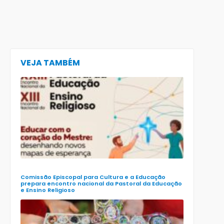
VEJA TAMBÉM
CECE lança
e-book
preparatór
para o XXIII
Encontro
Nacional d
Pastoral da
Educação
(Enape) e o
XIII Encontr
Nacional d
Ensino
Religioso
(Ener)
Comissão Episcopal para Cultura e a Educação
prepara encontro nacional da Pastoral da Educação
e Ensino Religioso
Comissão
para a
Cultura e a
Educação