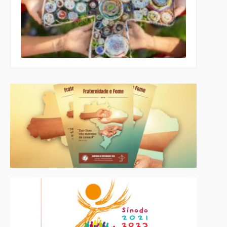
da CNBB
lança
roteiro
celebrativo
ecumênico
para a
Páscoa nas
escolas