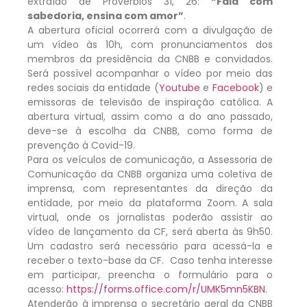
extraído de Provérbios 31, 26:
“Fala com
sabedoria, ensina com amor”
.
A abertura oficial ocorrerá com a divulgação de
um vídeo às 10h, com pronunciamentos dos
membros da presidência da CNBB e convidados.
Será possível acompanhar o vídeo por meio das
redes sociais da entidade (
Youtube
e
Facebook
) e
emissoras de televisão de inspiração católica. A
abertura virtual, assim como a do ano passado,
deve-se à escolha da CNBB, como forma de
prevenção à Covid-19.
Para os veículos de comunicação, a Assessoria de
Comunicação da CNBB organiza uma coletiva de
imprensa, com representantes da direção da
entidade, por meio da plataforma Zoom. A sala
virtual, onde os jornalistas poderão assistir ao
vídeo de lançamento da CF, será aberta às 9h50.
Um cadastro será necessário para acessá-la e
receber o texto-base da CF. Caso tenha interesse
em participar, preencha o formulário para o
acesso:
https://forms.office.com/r/UMK5mn5KBN
.
Atenderão à imprensa o secretário geral da CNBB