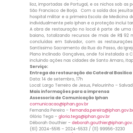
lioz, importadas de Portugal, e os nichos sob as 
São Francisco de Borja. Com a saída dos jesuíta
hospital militar e a primeira Escola de Medicina d
individualmente pelo Iphan e a proteção inclui 
A obra de restauração no local é parte de uma 
baiano, totalizando recursos de mais de R$ 92 
concluídas em Salvador, com as restaurações
Santíssimo Sacramento da Rua do Passo, da Igrej
Plano Inclinado Gonçalves, onde foi instalada 
incluindo ações nas cidades de Santo Amaro, Ita
Serviço:
Entrega da restauração da Catedral Basílica
Data: 14 de setembro, 17h
Local: Largo Terreiro de Jesus, Pelourinho – Salva
Mais informações para a imprensa
Assessoria de Comunicação Iphan
comunicacao@iphan.gov.br
Fernanda Pereira –
fernanda.pereira@iphan.gov.b
Glória Tega –
gloria.tega@iphan.gov.br
Déborah Gouthier –
deborah.gouthier@iphan.gov.
(61) 2024-5516 – 2024-5533 / (11) 99956-3230