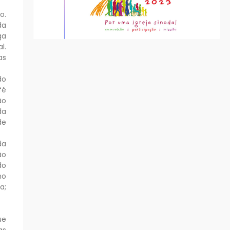
o.
da
ga
l.
as
do
fé
ão
da
de
da
ão
do
no
a;
ue
as