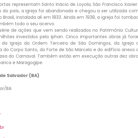
portas representam Santo Inácio de Loyola, São Francisco Xavier
s do país, a igreja foi abandonada e chegou a ser utilizada co
o Brasil, instalada ali em 1833. Ainda em 1938, a igreja foi tomba
também todo o seu acervo.
série de ações que vem sendo realizados no Patrimônio Cultur
milhões investidos pelo Iphan. Cinco importantes obras já for
 da Igreja da Ordem Terceira de São Domingos, da Igreja 
a do Corpo Santo, do Forte de São Marcelo e do edifício anexo 
a Casa do Carnaval. Também estão em execução outras dez obra
parica e Maragogipe.
 de Salvador (BA)
dor/BA
r
br