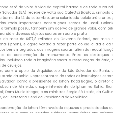
nho está de volta à vida da capital baiana e de todo o mund
de Salvador (BA) recebe de volta sua
Catedral Basílica
, símbolo 
No próximo dia 14 de setembro, uma solenidade celebrará a entre
s mais importantes construções sacras do Brasil Colonia
s, o templo possui, também um acervo de grande valor, com tel
arandá e diversos objetos sacros em ouro e prata.
s de mais de R$17,8 milhões do Governo Federal, por meio 
ional (Iphan), e agora voltará a fazer parte do dia-a-dia e da 
dos bens integrados, das imagens sacras, além da requalificaç
viços de conservação do monumento. Entre os destaques 
s, incluindo toda a imaginária sacra, a restauração do átrio, 
 de azulejos.
an, com o apoio da Arquidiocese de São Salvador da Bahia, 
 Estado da Bahia. Representantes de todas as instituições estar
Salvador, como a presidente do Iphan, Kátia Bogéa, o diretor 
Robson de Almeida, o superintendente do Iphan na Bahia, Bru
l, Dom Murilo Krieger, e os ministros Sergio Sá Leitão, da Cultur
, da Secretaria Geral da Presidência da República.
 coordenação do Iphan têm revelado riquezas e preciosidades q
ntas que, sem os devidos cuidados, eram feitas em reform