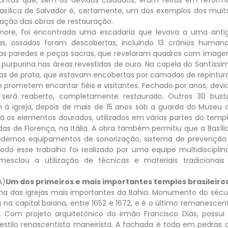
 Basílica de Salvador é, certamente, um dos exemplos dos muit
ação das obras de restauração.
more, foi encontrada uma escadaria que levava a uma anti
s, ossadas foram descobertas, incluindo 13 crânios humano
as paredes e peças sacras, que revelaram quadros com image
 purpurina nas áreas revestidas de ouro. Na capela do Santíssi
as de prata, que estavam encobertas por camadas de repintura
 prometem encantar fiéis e visitantes. Fechado por anos, devi
será reaberto, completamente restaurado. Outros 30 bust
am à igreja, depois de mais de 15 anos sob a guarda do Museu 
Já os elementos dourados, utilizados em várias partes do templ
s de Florença, na Itália. A obra também permitiu que a Basíli
odernos equipamentos de sonorização, sistema de prevenção
do esse trabalho foi realizado por uma equipe multidisciplina
mesclou a utilização de técnicas e materiais tradicionais
Um dos primeiros e mais importantes templos brasileiro
uma das igrejas mais importantes da Bahia. Monumento do sécu
as na capital baiana, entre 1652 e 1672, e é o último remanescen
 Com projeto arquitetônico do irmão Francisco Dias, possui 
 estilo renascentista maneirista. A fachada é toda em pedras 