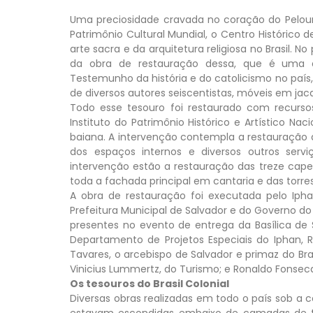
Uma preciosidade cravada no coração do Pelouri
Patrimônio Cultural Mundial, o Centro Histórico 
arte sacra e da arquitetura religiosa no Brasil. 
da obra de restauração dessa, que é uma da
Testemunho da história e do catolicismo no paí
de diversos autores seiscentistas, móveis em jac
Todo esse tesouro foi restaurado com recurso
Instituto do Patrimônio Histórico e Artístico Nac
baiana. A intervenção contempla a restauração 
dos espaços internos e diversos outros ser
intervenção estão a restauração das treze capela
toda a fachada principal em cantaria e das torres
A obra de restauração foi executada pelo Iph
Prefeitura Municipal de Salvador e do Governo do
presentes no evento de entrega da Basílica de 
Departamento de Projetos Especiais do Iphan, 
Tavares, o arcebispo de Salvador e primaz do Brasi
Vinicius Lummertz, do Turismo; e Ronaldo Fonseca
Os tesouros do Brasil Colonial
Diversas obras realizadas em todo o país sob a
estavam escondidas embaixo de camadas de ti