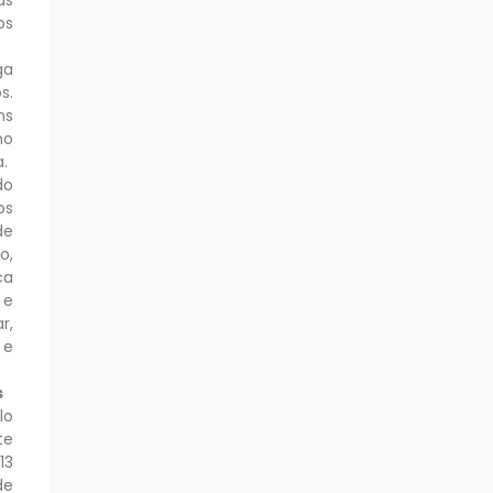
os
ga
s.
ns
mo
.
do
os
de
o,
ca
 e
r,
 e
s
lo
te
13
de