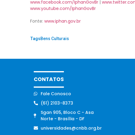
www.facebook.com/IphanGovBr
|
www.twitter.c
www.youtube.com/IphanGovBr
Fonte:
www.iphan.gov.br
Tags:
Bens Culturais
CONTATOS
Fale Conosco
(61) 2103-8373
Sgan 905, Bloco C - Asa
Norte - Brasília - DF
universidades@cnbb.org.br