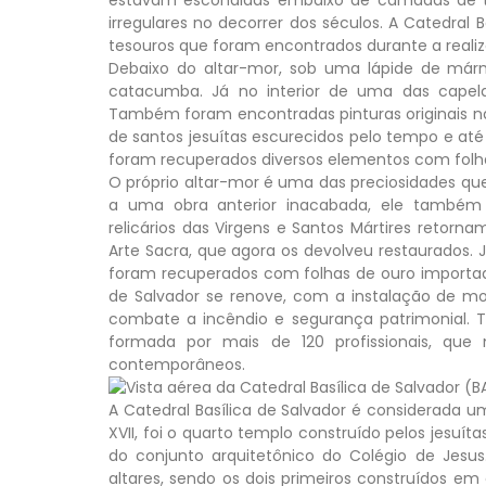
irregulares no decorrer dos séculos. A Catedral
tesouros que foram encontrados durante a realiz
Debaixo do altar-mor, sob uma lápide de már
catacumba. Já no interior de uma das capela
Também foram encontradas pinturas originais n
de santos jesuítas escurecidos pelo tempo e até
foram recuperados diversos elementos com folh
O próprio altar-mor é uma das preciosidades que
a uma obra anterior inacabada, ele também 
relicários das Virgens e Santos Mártires retorn
Arte Sacra, que agora os devolveu restaurados. 
foram recuperados com folhas de ouro importada
de Salvador se renove, com a instalação de m
combate a incêndio e segurança patrimonial. To
formada por mais de 120 profissionais, que 
contemporâneos.
A Catedral Basílica de Salvador é considerada 
XVII, foi o quarto templo construído pelos jesuít
do conjunto arquitetônico do Colégio de Jesus.
altares, sendo os dois primeiros construídos em