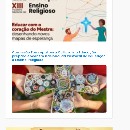
preparatór
para o XXIII
Encontro
Nacional d
Pastoral da
Educação
(Enape) e o
XIII Encontr
Nacional d
Ensino
Religioso
(Ener)
Comissão Episcopal para Cultura e a Educação
prepara encontro nacional da Pastoral da Educação
e Ensino Religioso
Comissão
para a
Cultura e a
Educação
da CNBB
lança
roteiro
celebrativo
ecumênico
para a
Páscoa nas
escolas