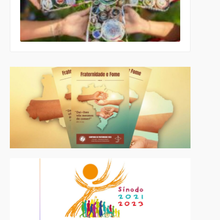
roteiro
celebrativo
ecumênico
para a
Páscoa nas
escolas