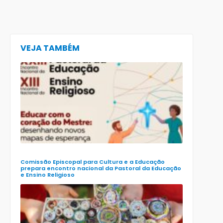
VEJA TAMBÉM
CECE lança
e-book
preparatór
para o XXIII
Encontro
Nacional d
Pastoral da
Educação
(Enape) e o
XIII Encontr
Nacional d
Ensino
Religioso
(Ener)
Comissão Episcopal para Cultura e a Educação
prepara encontro nacional da Pastoral da Educação
e Ensino Religioso
Comissão
para a
Cultura e a
Educação
da CNBB
lança