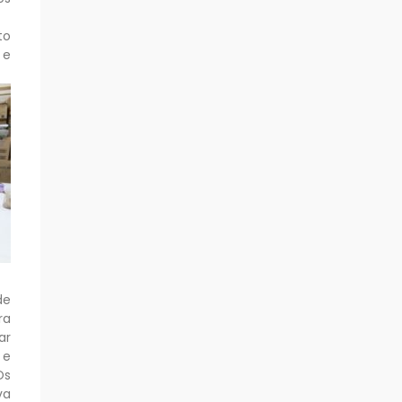
to
 e
de
ra
ar
 e
Os
va