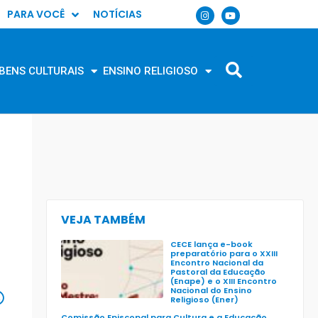
PARA VOCÊ
NOTÍCIAS
BENS CULTURAIS
ENSINO RELIGIOSO
VEJA TAMBÉM
CECE lança e-book
preparatório para o XXIII
Encontro Nacional da
Pastoral da Educação
(Enape) e o XIII Encontro
Nacional do Ensino
Religioso (Ener)
Comissão Episcopal para Cultura e a Educação