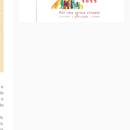
 e
la
 o
da
s,
s,
os