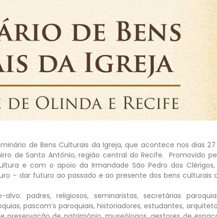
minário de Bens Culturais da Igreja, que acontece nos dias 27
airro de Santo Antônio, região central do Recife. Promovido pe
ultura e com o apoio da Irmandade São Pedro dos Clérigos,
ro – dar futuro ao passado e ao presente dos bens culturais 
vo: padres, religiosos, seminaristas, secretárias paroquiai
ias, pascom’s paroquiais, historiadores, estudantes, arquiteto
a de preservação de patrimônio, museólogos, gestores de espaç