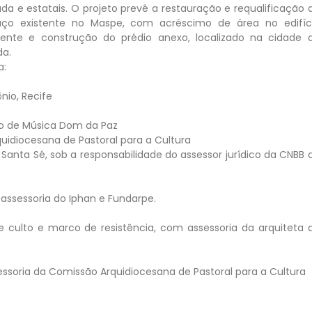
ada e estatais. O projeto prevê a restauração e requalificação 
aço existente no Maspe, com acréscimo de área no edifíc
tente e construção do prédio anexo, localizado na cidade 
da.
a:
nio, Recife
uto de Música Dom da Paz
idiocesana de Pastoral para a Cultura
– Santa Sé, sob a responsabilidade do assessor jurídico da CNBB 
assessoria do Iphan e Fundarpe.
de culto e marco de resistência, com assessoria da arquiteta 
essoria da Comissão Arquidiocesana de Pastoral para a Cultura