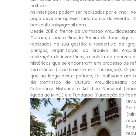
culturais.
As inscrições podem ser realizadas por e-mail. Ao
pago deve ser apresentado no dia do evento. O 
bensculturais@gmail.com
Desde 2011 à frente da Comissão Arquidiocesan
Cultura, o padre Rinaldo Pereira destaca alguns 
realizados na sua gestão: a reabertura da igr
Clérigos, organização do Arquivo da Arquid
realização de inventários, a coleta de acervos d
históricos que se encontram em processo de r
seminários (investimento em formação). O pad
que ao longo deste período, foi cultivado um
da Comissão de Cultura Arquidiocesana c
Patrimônio Histórico e Artístico Nacional (Ipha
ligada ao MinC) e a Fundarpe (Fundação do Patri
Uma 
Past
(Min
rec
Requ
recu