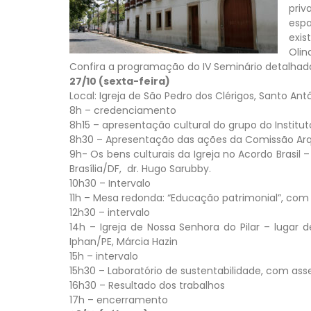
priv
esp
exis
Olin
Confira a programação do IV Seminário detalhad
27/10 (sexta-feira)
Local: Igreja de São Pedro dos Clérigos, Santo Antô
8h – credenciamento
8h15 – apresentação cultural do grupo do Instit
8h30 – Apresentação das ações da Comissão Arqu
9h- Os bens culturais da Igreja no Acordo Brasil 
Brasília/DF, dr. Hugo Sarubby.
10h30 – Intervalo
11h – Mesa redonda: “Educação patrimonial”, com 
12h30 – intervalo
14h – Igreja de Nossa Senhora do Pilar – lugar 
Iphan/PE, Márcia Hazin
15h – intervalo
15h30 – Laboratório de sustentabilidade, com ass
16h30 – Resultado dos trabalhos
17h – encerramento