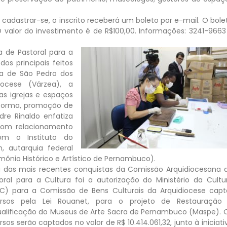
 cadastrar-se, o inscrito receberá um boleto por e-mail. O bole
valor do investimento é de R$100,00. Informações: 3241-9663
a de Pastoral para a
dos principais feitos
eja de São Pedro dos
iocese (Várzea), a
as igrejas e espaços
eforma, promoção de
re Rinaldo enfatiza
 bom relacionamento
om o Instituto do
n, autarquia federal
mônio Histórico e Artístico de Pernambuco).
das mais recentes conquistas da Comissão Arquidiocesana 
oral para a Cultura foi a autorização do Ministério da Cultu
C) para a Comissão de Bens Culturais da Arquidiocese capt
ursos pela Lei Rouanet, para o projeto de Restauração
alificação do Museus de Arte Sacra de Pernambuco (Maspe). 
rsos serão captados no valor de R$ 10.414.061,32, junto à iniciati