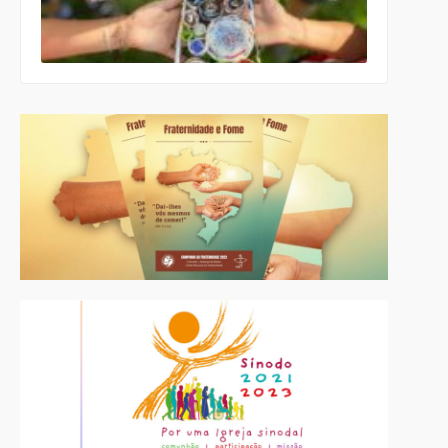
ecumênico
para a
Páscoa nas
escolas