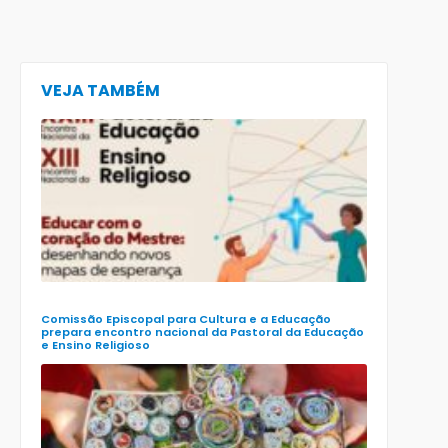
VEJA TAMBÉM
CECE lança
e-book
preparatór
para o XXIII
Encontro
Nacional d
Pastoral da
Educação
(Enape) e o
XIII Encontr
Nacional d
Ensino
Religioso
(Ener)
Comissão Episcopal para Cultura e a Educação
prepara encontro nacional da Pastoral da Educação
e Ensino Religioso
Comissão
para a
Cultura e a
Educação
da CNBB
lança
roteiro