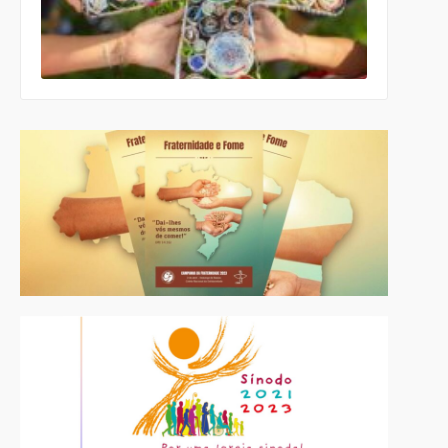
celebrativo
ecumênico
para a
Páscoa nas
escolas