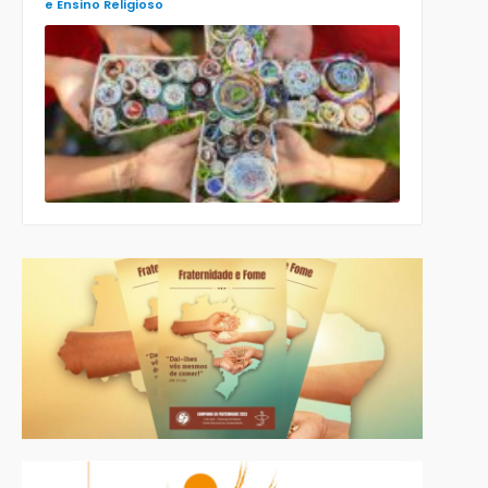
e Ensino Religioso
Comissão
para a
Cultura e a
Educação
da CNBB
lança
roteiro
celebrativo
ecumênico
para a
Páscoa nas
escolas