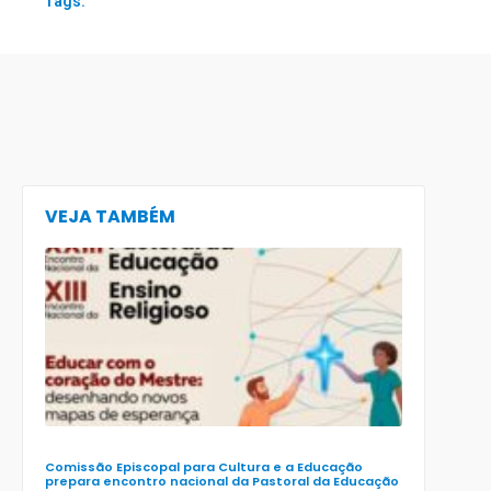
Tags:
VEJA TAMBÉM
CECE lança
e-book
preparatór
para o XXIII
Encontro
Nacional d
Pastoral da
Educação
(Enape) e o
XIII Encontr
Nacional d
Ensino
Religioso
(Ener)
Comissão Episcopal para Cultura e a Educação
prepara encontro nacional da Pastoral da Educação