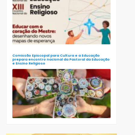
e-book
preparatór
para o XXIII
Encontro
Nacional d
Pastoral da
Educação
(Enape) e o
XIII Encontr
Nacional d
Ensino
Religioso
(Ener)
Comissão Episcopal para Cultura e a Educação
prepara encontro nacional da Pastoral da Educação
e Ensino Religioso
Comissão
para a
Cultura e a
Educação
da CNBB
lança
roteiro
celebrativo
ecumênico
para a
Páscoa nas
escolas