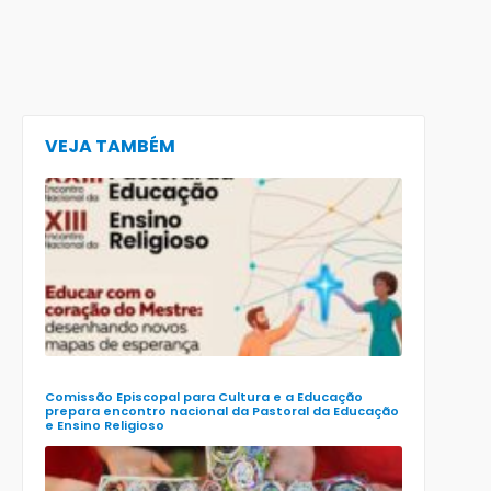
VEJA TAMBÉM
CECE lança
e-book
preparatór
para o XXIII
Encontro
Nacional d
Pastoral da
Educação
(Enape) e o
XIII Encontr
Nacional d
Ensino
Religioso
(Ener)
Comissão Episcopal para Cultura e a Educação
prepara encontro nacional da Pastoral da Educação
e Ensino Religioso
Comissão
para a
Cultura e a