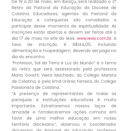
De 19 a 20 de maio, em Ibiraçu, será realizado o 2º
Retiro da Pastoral da Educação da Diocese de
Colatina. Educadores, agentes da Pastoral da
Educação e catequistas são convidados a
participar desse momento de espiritualidade. As
inscrições estão abertas e devem ser feitas até o
dia 17 de maio no site do Iesis:
www.iesis.com.br
. A
taxa de inscrição é R$144,00, incluindo
alimentação e hospedagem, devendo ser paga no
dia do encontro.
“Professor, Sal da Terra e Luz do Mundo” é o tema
do retiro que será assessorado pela professora
Maria Goretti Vieira Machado, do Colégio Marista
de Colatina, e pela irmã Urânia Ferreira, do Colégio
Passionista de Colatina.
“A presença de representantes de todas as
paróquias e instituições educativas é muito
importante. Estreitaremos nossos laços de
amizade e fortaleceremos ações comuns em
favor de uma melhor educação em nosso
território diocesano”, observou o coordenador
diocesano da Pastoral da Educação, professor