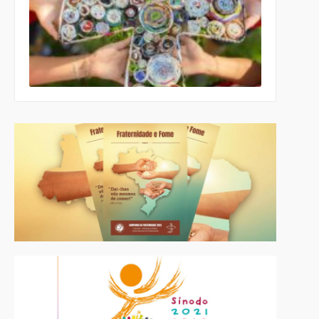
Educação
da CNBB
lança
roteiro
celebrativo
ecumênico
para a
Páscoa nas
escolas