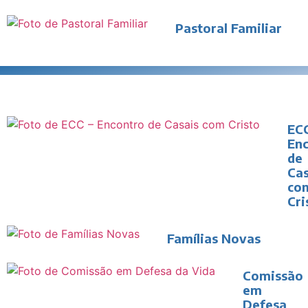
Pastoral Familiar
ECC
En
de
Cas
co
Cri
Famílias Novas
Comissão
em
Defesa