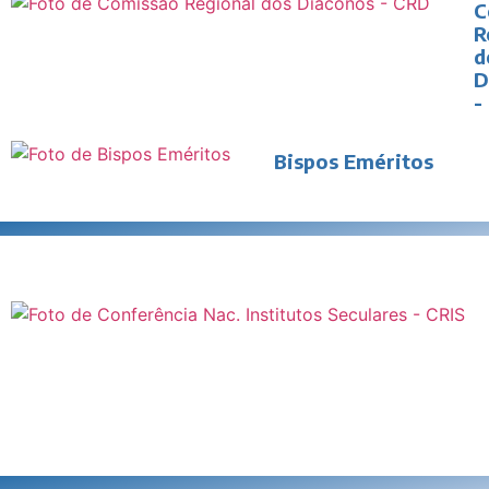
C
R
d
D
-
Bispos Eméritos