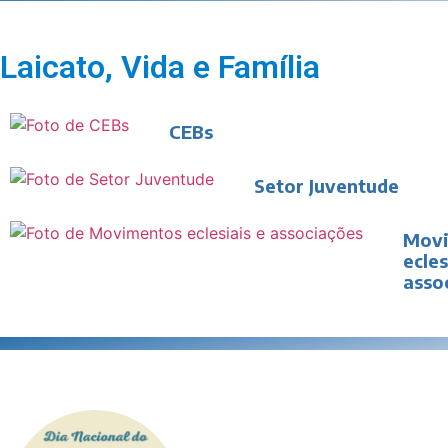
Laicato, Vida e Família
CEBs
Setor Juventude
Mov
ecles
asso